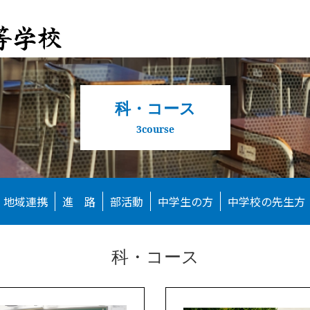
科・コース
3course
地域連携
進 路
部活動
中学生の方
中学校の先生方
科・コース