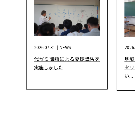
2026.07.31｜
NEWS
2026
風水
代ゼミ講師による夏期講習を
地域
実施しました
タリ
い...