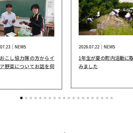
.07.23｜
NEWS
2026.07.22｜
NEWS
おこし協力隊の方からイ
1年生が夏の町内活動に
ア野菜についてお話を伺
みました