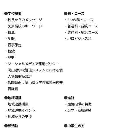
学校概要
科・コース
・校長からのメッセージ
・3つの科・コース
・矢掛高校のキーワード
・普通科・探究コース
・校章
・普通科・総合コース
・制服
・地域ビジネス科
・行事予定
・校歌
・歴史
・ソーシャルメディア運用ポリシー
・岡山県学校管理システムにおける個
人情報取扱規定
・教職員向け岡山県立矢掛高等学校安
否確認
地域連携
進路
・地域連携授業
・進路指導の特徴
・地域連携イベント
・進学・就職実績
・地域からの支援
部活動
中学生の方