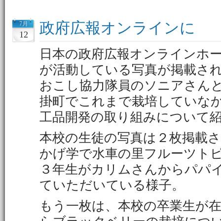
政府広報オンラインに
7月
12
日本の政府広報オンラインホ
が活動している写真が掲載さ
おこし協力隊員のソニアさん
掛町でこれまで栽培していな
工品開発の取り組みについて
本校の生徒の写真は２枚掲載
かげ学で水車の里フルーツト
３年生がカリムさんからパパ
ていただいている様子。
もう一枚は、本校の卒業生が