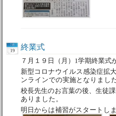
終業式
7月
19
７月１９日（月）1学期終業式
新型コロナウイルス感染症拡
ンラインでの実施となりまし
校長先生のお言葉の後、生徒課
ありました。
明日からは補習がスタートし