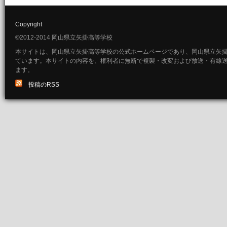
Copyright
©2012-2014 岡山県立矢掛高等学校
本サイトは、岡山県立矢掛高等学校の公式ホームページであり、岡山県立矢
ています。本サイトの内容を、権利者に無断で複製・改変および放送・有線
ます。
投稿のRSS