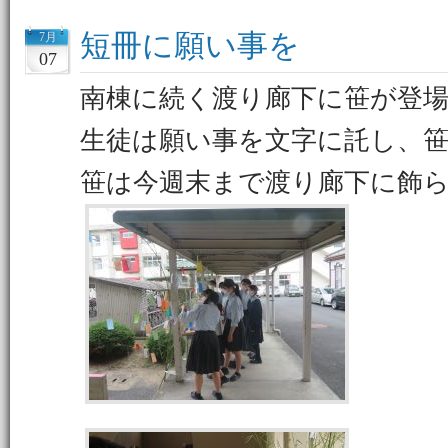
短冊に願い事を
7月
07
南棟に続く渡り廊下に笹が登
生徒は願い事を文字に託し、
笹は今週末まで渡り廊下に飾