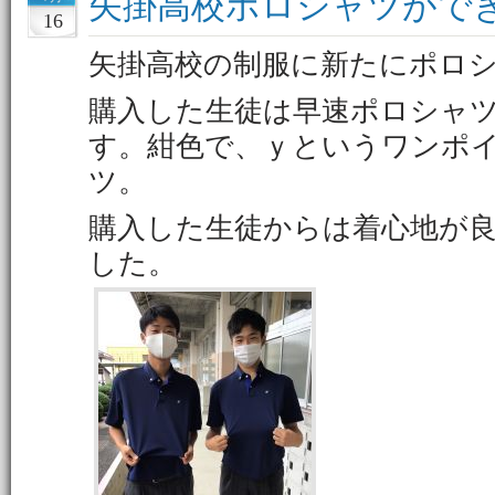
矢掛高校ポロシャツがで
16
矢掛高校の制服に新たにポロ
購入した生徒は早速ポロシャ
す。紺色で、ｙというワンポ
ツ。
購入した生徒からは着心地が
した。