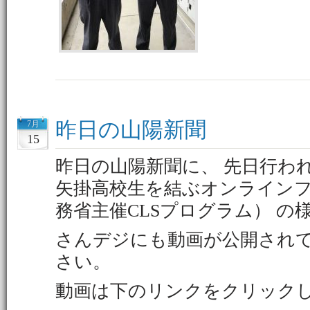
昨日の山陽新聞
7月
15
昨日の山陽新聞に、 先日行わ
矢掛高校生を結ぶオンライン
務省主催CLSプログラム） 
さんデジにも動画が公開され
さい。
動画は下のリンクをクリック