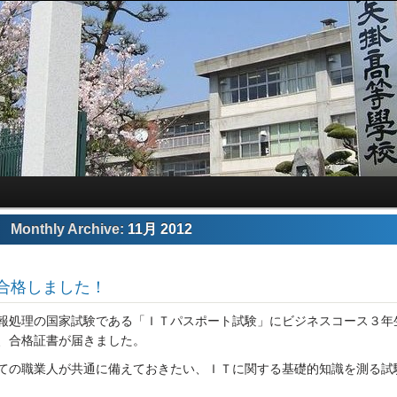
Monthly Archive:
11月 2012
合格しました！
報処理の国家試験である「ＩＴパスポート試験」にビジネスコース３年
、合格証書が届きました。
ての職業人が共通に備えておきたい、ＩＴに関する基礎的知識を測る試