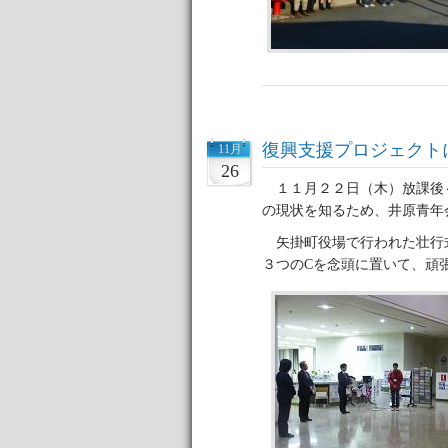
復興支援プロジェクト
11月
26
１１月２２日（木）放課後
の現状を知るため、井原青年
矢掛町役場で行われた壮行式の中、
３つのCを念頭に置いて、頑