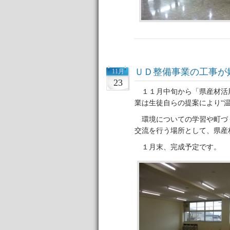
ＵＤ整備事業の工事が
11月
23
１１月中旬から「県産材活
業は生徒自らの提案により“
環境についての学習や町づ
交流を行う場所として、県産
１月末、完成予定です。