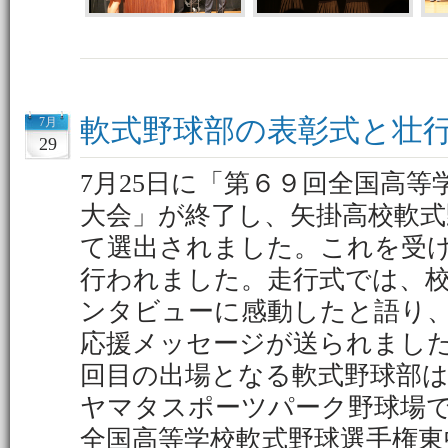
軟式野球部の表彰式と壮
7月
29
7月25日に「第６９回全国高
大会」が終了し、矢掛高校軟式
て選出されました。これを受
行われました。走行式では、
ンタビューに感動したと語り
応援メッセージが送られまし
回目の出場となる軟式野球部は
ヤマタスポーツパーク野球場
全国高等学校軟式野球選手権東