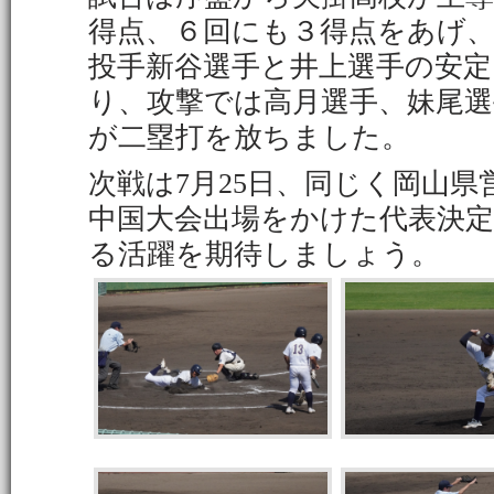
得点、６回にも３得点をあげ
投手新谷選手と井上選手の安
り、攻撃では高月選手、妹尾選
が二塁打を放ちました。
次戦は7月25日、同じく岡山
中国大会出場をかけた代表決
る活躍を期待しましょう。