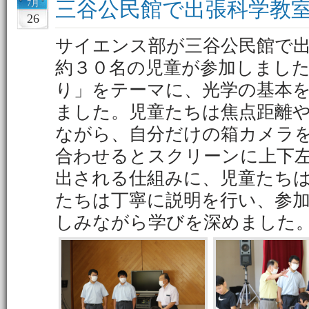
三谷公民館で出張科学教
7月
26
サイエンス部が三谷公民館で
約３０名の児童が参加しまし
り」をテーマに、光学の基本
ました。児童たちは焦点距離
ながら、自分だけの箱カメラ
合わせるとスクリーンに上下
出される仕組みに、児童たち
たちは丁寧に説明を行い、参
しみながら学びを深めました