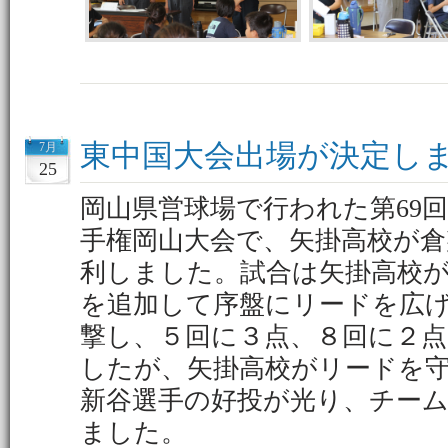
東中国大会出場が決定し
7月
25
岡山県営球場で行われた第69
手権岡山大会で、矢掛高校が倉
利しました。試合は矢掛高校が
を追加して序盤にリードを広
撃し、５回に３点、８回に２
したが、矢掛高校がリードを
新谷選手の好投が光り、チー
ました。