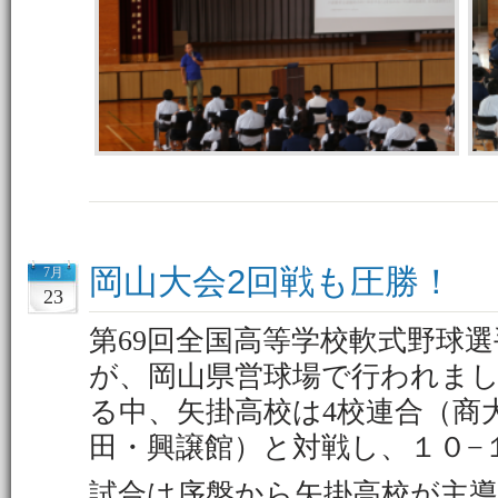
岡山大会2回戦も圧勝！
7月
23
第69回全国高等学校軟式野球選
が、岡山県営球場で行われまし
る中、矢掛高校は4校連合（商
田・興譲館）と対戦し、１０−
試合は序盤から矢掛高校が主