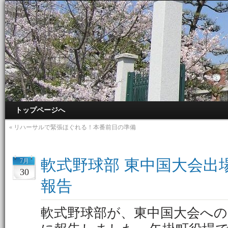
トップページへ
«
リハーサルで緊張ほぐれる！本番前日の準備
軟式野球部 東中国大会出
7月
30
報告
軟式野球部が、東中国大会への