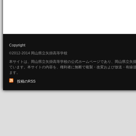
Copyright
©2012-2014 岡山県立矢掛高等学校
本サイトは、岡山県立矢掛高等学校の公式ホームページであり、岡山県立矢
ています。本サイトの内容を、権利者に無断で複製・改変および放送・有線
ます。
投稿のRSS