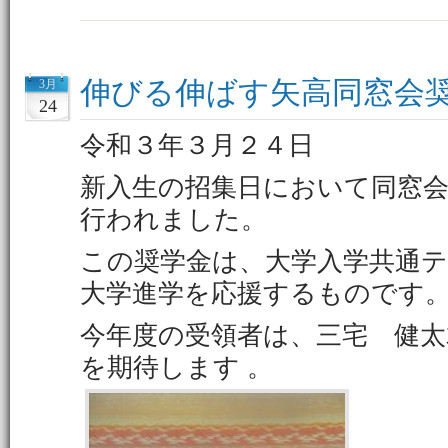
伸びる伸ばす矢高同窓会
3月
24
令和３年３月２４日
新入生の招集日において同窓
行われました。
この奨学金は、大学入学共通
大学進学を応援するものです
今年度の受領者は、三宅 健
を期待します 。