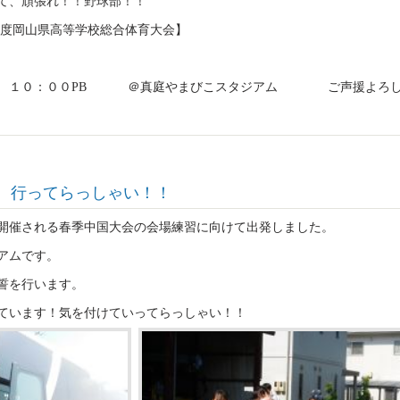
て、頑張れ！！野球部！！
年度岡山県高等学校総合体育大会】
（土）
ム １０：００PB ＠真庭やまびこスタジアム ご声援よろ
 行ってらっしゃい！！
開催される春季中国大会の会場練習に向けて出発しました。
アムです。
誓を行います。
ています！気を付けていってらっしゃい！！