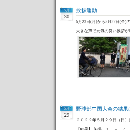
挨拶運動
5月
30
5月23日(月)から5月27日
大きな声で元気の良い挨拶が
野球部中国大会の結果
5月
29
２０２２年５月２９日（日）
【結果】 矢掛 １ － ７