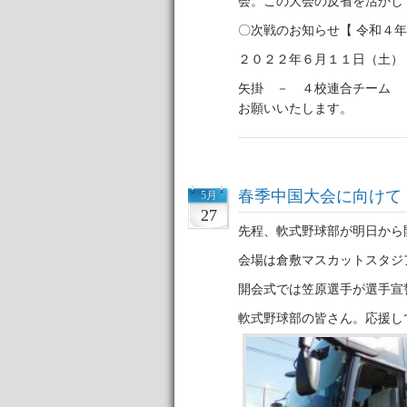
会。この大会の反省を活かし
〇次戦のお知らせ【 令和４
２０２２年６月１１日
矢掛 － ４校連合チー
お願いいたします。
春季中国大会に向けて
5月
27
先程、軟式野球部が明日から
会場は倉敷マスカットスタジ
開会式では笠原選手が選手宣
軟式野球部の皆さん。応援し