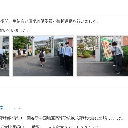
(金)の期間、生徒会と環境整備委員が挨拶運動を行いました。
響いていました。
は、、、。
野球部が第３１回春季中国地区高等学校軟式野球大会に出場しました。
 広大附属福山 （敗退） ＠倉敷マスカットスタジアム