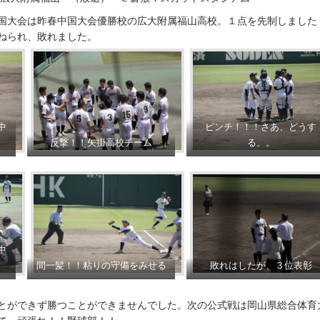
国大会は昨春中国大会優勝校の広大附属福山高校。１点を先制しました
ねられ、敗れました。
中
ピンチ！！！さあ、どうす
反撃！！矢掛高校チーム
る。。
中
間一髪！！粘りの守備をみせる
敗れはしたが、３位表彰
とができず勝つことができませんでした。次の公式戦は岡山県総合体育