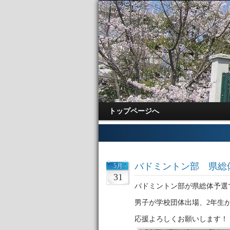
トップページへ
バドミントン部 県総
5月
31
バドミントン部が県総体予選
男子が学校団体出場、2年生
応援よろしくお願いします！