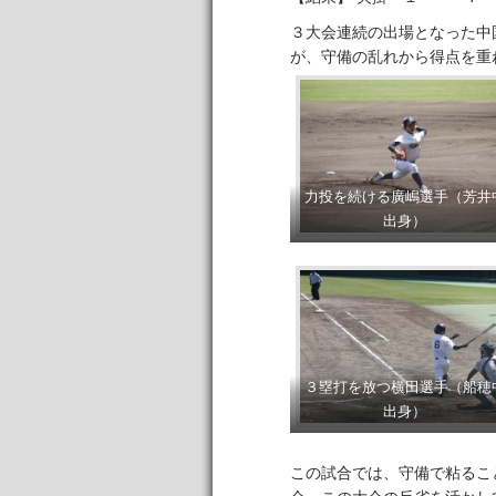
３大会連続の出場となった中
が、守備の乱れから得点を重
力投を続ける廣嶋選手（芳井
出身）
３塁打を放つ横田選手（船穂
出身）
この試合では、守備で粘るこ