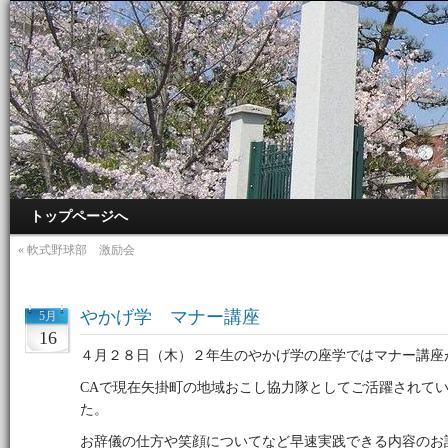
トップページへ
«
軟式野球部 激励会
やかげ学 マナー講座
5月
16
４月２８日（木）２年生のやかげ学の座学ではマナー講座
CAで現在矢掛町の地域おこし協力隊としてご活躍されて
た。
お辞儀の仕方や笑顔についてなど早速実践できる内容のお