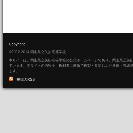
Copyright
©2012-2014 岡山県立矢掛高等学校
本サイトは、岡山県立矢掛高等学校の公式ホームページであり、岡山県立矢
ています。本サイトの内容を、権利者に無断で複製・改変および放送・有線
ます。
投稿のRSS