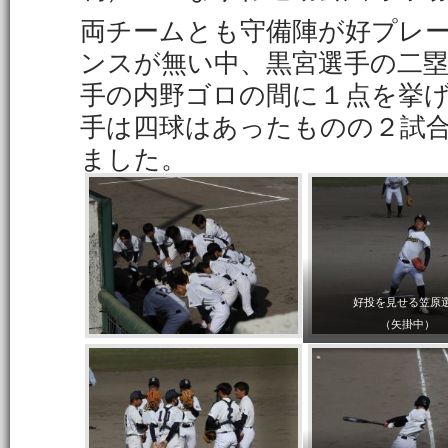
両チームとも守備陣が好プレ
ンスが無い中、黒宮選手の二
手の内野ゴロの間に１点を挙
手は四球はあったものの２試
ました。
好投を見せる笠原
（矢掛中）