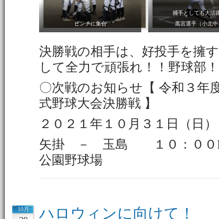
捕手としても大活
ピンチに集合
黒宮選手（小北中
決勝戦の相手は、好投手を擁す
して全力で頑張れ！！野球部！
〇次戦のお知らせ【 令和３年
式野球大会決勝戦 】
２０２１年１０月３１日
矢掛 － 玉島 １０：０
公園野球場
ハロウィンに向けて！
10月