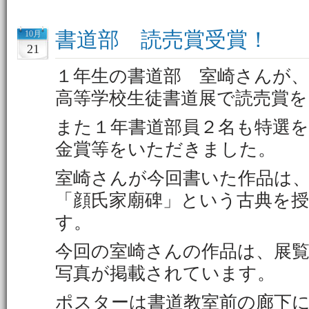
書道部 読売賞受賞！
10月
21
１年生の書道部 室崎さんが、
高等学校生徒書道展で読売賞
また１年書道部員２名も特選を
金賞等をいただきました。
室崎さんが今回書いた作品は
「顔氏家廟碑」という古典を
す。
今回の室崎さんの作品は、展
写真が掲載されています。
ポスターは書道教室前の廊下