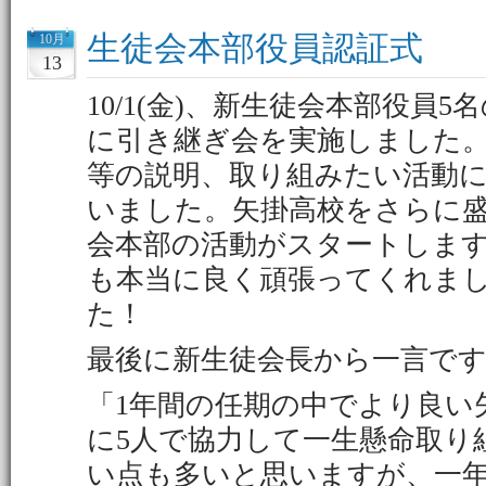
生徒会本部役員認証式
10月
13
10/1(金)、新生徒会本部役員
に引き継ぎ会を実施しました。
等の説明、取り組みたい活動
いました。矢掛高校をさらに
会本部の活動がスタートしま
も本当に良く頑張ってくれまし
た！
最後に新生徒会長から一言で
「1年間の任期の中でより良い
に5人で協力して一生懸命取り
い点も多いと思いますが、一