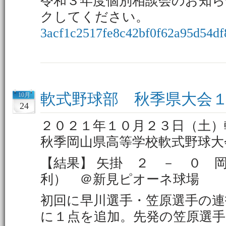
令和３年度個別相談会のお知ら
クしてください。
3acf1c2517fe8c42bf0f62a95d54df
軟式野球部 秋季県大会
10月
24
２０２１年１０月２３日（土）
秋季岡山県高等学校軟式野球大
【結果】 矢掛 ２ － ０ 
利） ＠新見ピオーネ球場
初回に早川選手・笠原選手の連
に１点を追加。先発の笠原選手