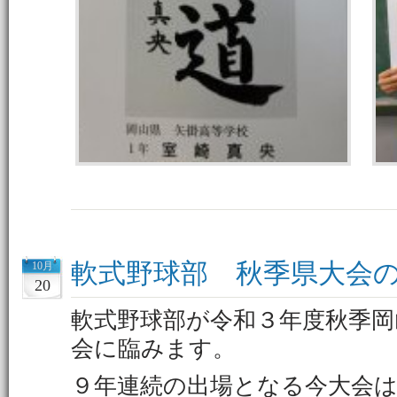
軟式野球部 秋季県大会
10月
20
軟式野球部が令和３年度秋季岡
会に臨みます。
９年連続の出場となる今大会