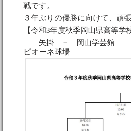
戦です。
３年ぶりの優勝に向けて、頑
【令和3年度秋季岡山県高等学
矢掛 － 岡山学芸館 １
ピオーネ球場