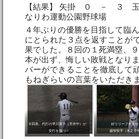
【結果】 矢掛 ０ － ３ 
なりわ運動公園野球場
４年ぶりの優勝を目指して臨
にとられた３点を返すことが
果でした。８回の１死満塁、
本が出ず、悔しい敗戦となり
バーができることを徹底して
もねぎらいの言葉をいただき
８回表、代打の早川選手（芳井中）が
好リリーフを見せ
安打を放つ
越智投手（木之子