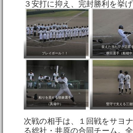
３安打に抑え、完封勝利を挙
捉えた当たりが正面
プレイボール！！
横田選手（船穂中
粘りを見せる朝倉選手
（真備中）
堅守で支える三遊
次戦の相手は、１回戦をサヨ
る総社・井原の合同チーム。全