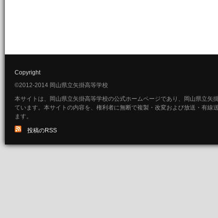
Copyright
©2012-2014 岡山県立矢掛高等学校
本サイトは、岡山県立矢掛高等学校の公式ホームページであり、岡山県立矢
ています。本サイトの内容を、権利者に無断で複製・改変および放送・有線
ます。
投稿のRSS