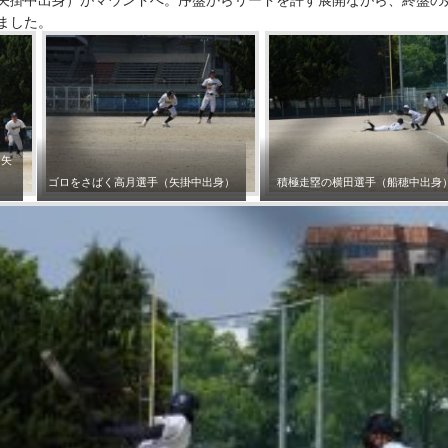
矢掛中出身）がマウンドへ。序盤からリードを許す展開ながら、終盤の
ました。
（矢
ゴロをさばく高月選手（矢掛中出身）
積極走塁の横田選手（船穂中出身