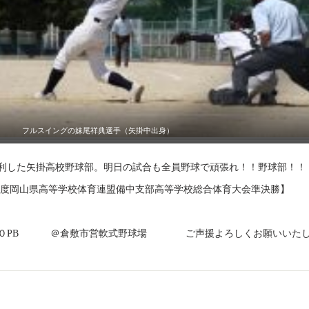
フルスイングの妹尾祥典選手（矢掛中出身）
利した矢掛高校野球部。明日の試合も全員野球で頑張れ！！野球部！！
年度岡山県高等学校体育連盟備中支部高等学校総合体育大会準決勝】
水）
００PB ＠倉敷市営軟式野球場 ご声援よろしくお願いいた