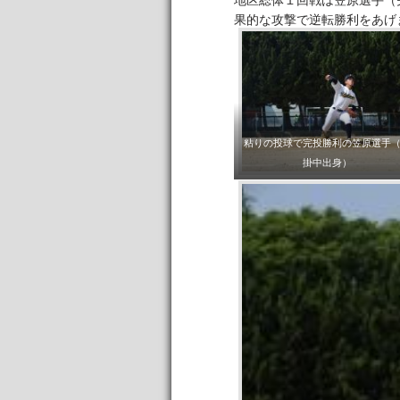
地区総体１回戦は笠原選手（
果的な攻撃で逆転勝利をあげ
粘りの投球で完投勝利の笠原選手
掛中出身）