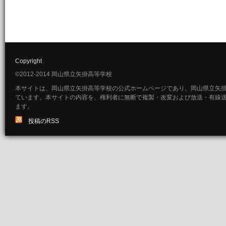
Copyright
©2012-2014 岡山県立矢掛高等学校
本サイトは、岡山県立矢掛高等学校の公式ホームページであり、岡山県立矢
ています。本サイトの内容を、権利者に無断で複製・改変および放送・有線
ます。
投稿のRSS