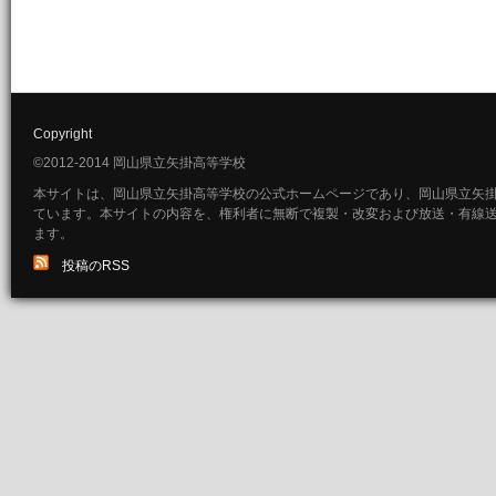
Copyright
©2012-2014 岡山県立矢掛高等学校
本サイトは、岡山県立矢掛高等学校の公式ホームページであり、岡山県立矢
ています。本サイトの内容を、権利者に無断で複製・改変および放送・有線
ます。
投稿のRSS