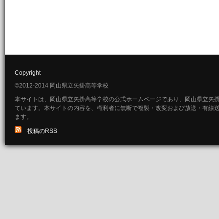
Copyright
©2012-2014 岡山県立矢掛高等学校
本サイトは、岡山県立矢掛高等学校の公式ホームページであり、岡山県立矢
ています。本サイトの内容を、権利者に無断で複製・改変および放送・有線
ます。
投稿のRSS