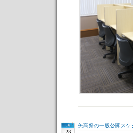
矢高祭の一般公開スケ
8月
28