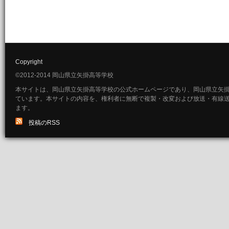
Copyright
©2012-2014 岡山県立矢掛高等学校
本サイトは、岡山県立矢掛高等学校の公式ホームページであり、岡山県立矢
ています。本サイトの内容を、権利者に無断で複製・改変および放送・有線
ます。
投稿のRSS