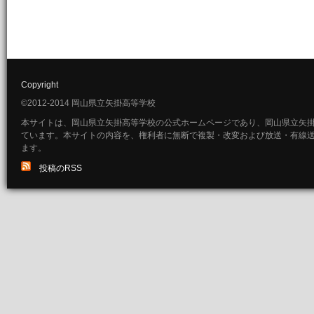
Copyright
©2012-2014 岡山県立矢掛高等学校
本サイトは、岡山県立矢掛高等学校の公式ホームページであり、岡山県立矢
ています。本サイトの内容を、権利者に無断で複製・改変および放送・有線
ます。
投稿のRSS