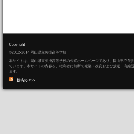
Copyright
©2012-2014 岡山県立矢掛高等学校
本サイトは、岡山県立矢掛高等学校の公式ホームページであり、岡山県立矢
ています。本サイトの内容を、権利者に無断で複製・改変および放送・有線
ます。
投稿のRSS