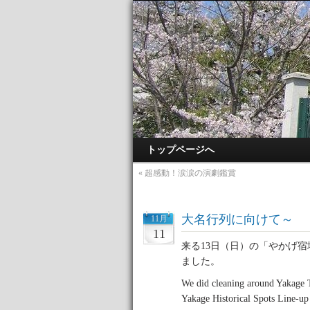
トップページへ
«
超感動！涙涙の演劇鑑賞
大名行列に向けて～
11月
11
来る13日（日）の「やかげ
ました。
We did cleaning around Yakage To
Yakage Historical Spots Line-up 