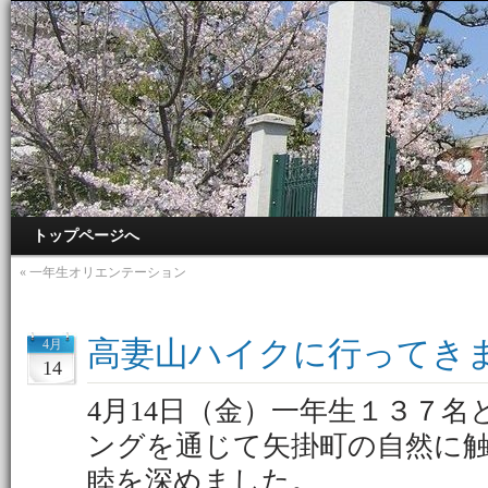
トップページへ
«
一年生オリエンテーション
高妻山ハイクに行ってき
4月
14
4月14日（金）一年生１３７
ングを通じて矢掛町の自然に
睦を深めました。