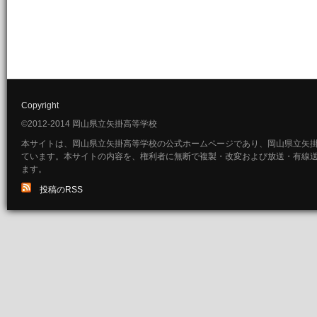
Copyright
©2012-2014 岡山県立矢掛高等学校
本サイトは、岡山県立矢掛高等学校の公式ホームページであり、岡山県立矢
ています。本サイトの内容を、権利者に無断で複製・改変および放送・有線
ます。
投稿のRSS