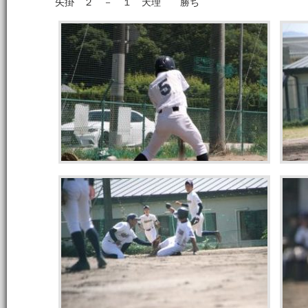
矢掛 ２ － １ 天理 勝ち