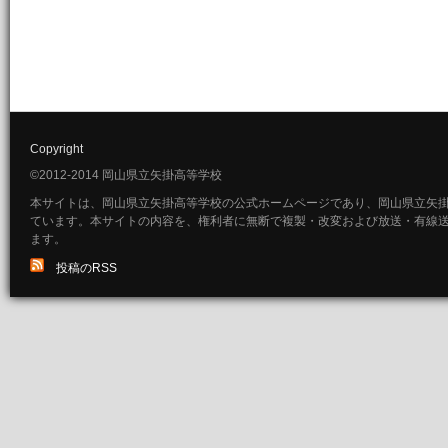
Copyright
©2012-2014 岡山県立矢掛高等学校
本サイトは、岡山県立矢掛高等学校の公式ホームページであり、岡山県立矢
ています。本サイトの内容を、権利者に無断で複製・改変および放送・有線
ます。
投稿のRSS