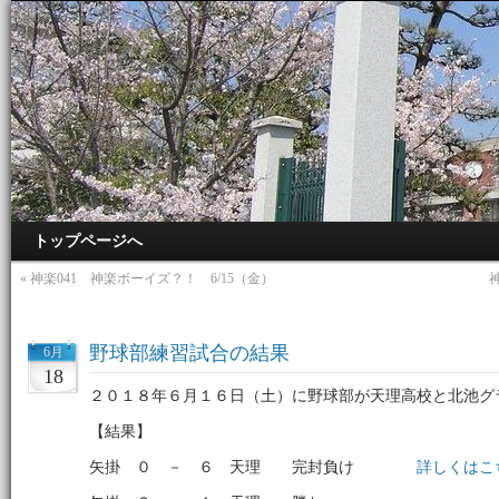
トップページへ
«
神楽041 神楽ボーイズ？！ 6/15（金）
野球部練習試合の結果
6月
18
２０１８年６月１６日（土）に野球部が天理高校と北池グ
【結果】
矢掛 ０ － ６ 天理 完封負け
詳しくはこ