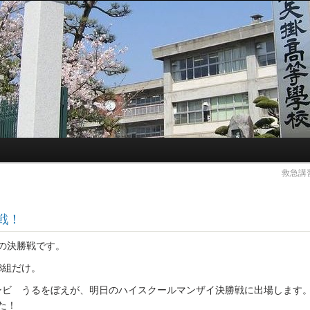
救急講
戦！
の決勝戦です。
8組だけ。
ンビ うるをぼえが、明日のハイスクールマンザイ決勝戦に出場します。
た！