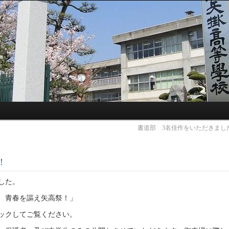
書道部 3名佳作をいただきまし
！
した。
 青春を謳え矢高祭！」
リックしてご覧ください。