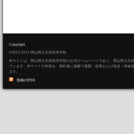
Copyright
©2012-2014 岡山県立矢掛高等学校
本サイトは、岡山県立矢掛高等学校の公式ホームページであり、岡山県立矢
ています。本サイトの内容を、権利者に無断で複製・改変および放送・有線
ます。
投稿のRSS