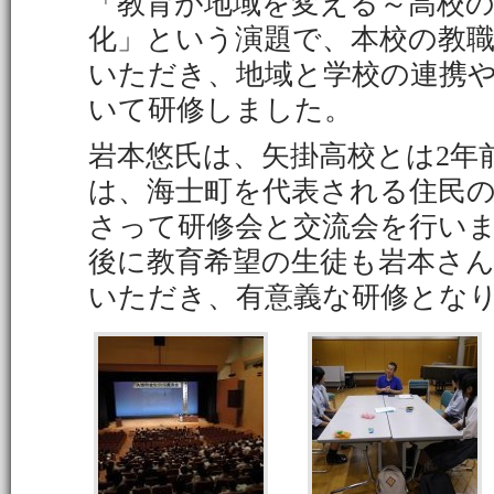
「教育が地域を変える～高校
化」という演題で、本校の教
いただき、地域と学校の連携
いて研修しました。
岩本悠氏は、矢掛高校とは2年
は、海士町を代表される住民
さって研修会と交流会を行い
後に教育希望の生徒も岩本さ
いただき、有意義な研修とな