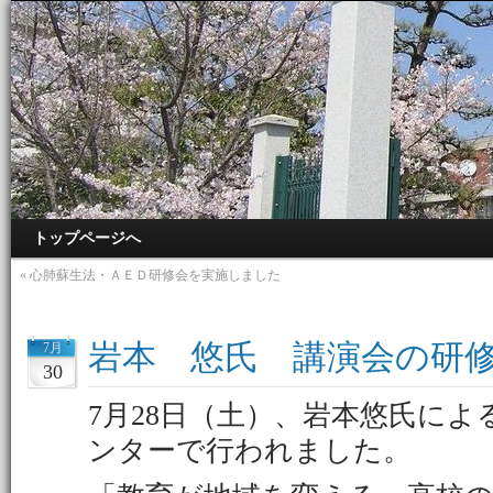
トップページへ
«
心肺蘇生法・ＡＥＤ研修会を実施しました
岩本 悠氏 講演会の研
7月
30
7月28日（土）、岩本悠氏に
ンターで行われました。