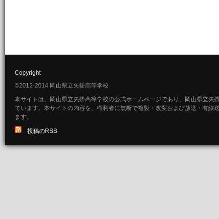
Copyright
©2012-2014 岡山県立矢掛高等学校
本サイトは、岡山県立矢掛高等学校の公式ホームページであり、岡山県立矢
ています。本サイトの内容を、権利者に無断で複製・改変および放送・有線
ます。
投稿のRSS