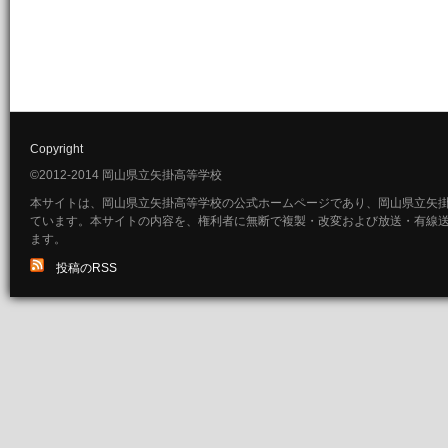
Copyright
©2012-2014 岡山県立矢掛高等学校
本サイトは、岡山県立矢掛高等学校の公式ホームページであり、岡山県立矢
ています。本サイトの内容を、権利者に無断で複製・改変および放送・有線
ます。
投稿のRSS