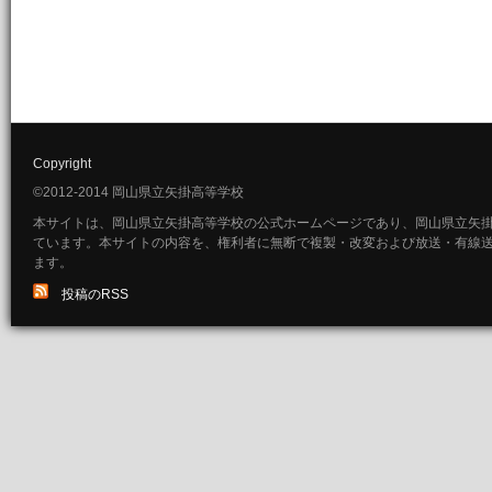
Copyright
©2012-2014 岡山県立矢掛高等学校
本サイトは、岡山県立矢掛高等学校の公式ホームページであり、岡山県立矢
ています。本サイトの内容を、権利者に無断で複製・改変および放送・有線
ます。
投稿のRSS