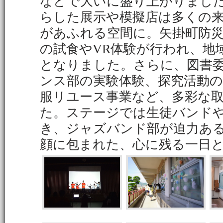
などで大いに盛り上がりまし
らした展示や模擬店は多くの
があふれる空間に。矢掛町防
の試食やVR体験が行われ、地
となりました。さらに、図書
ンス部の実験体験、探究活動の
服リユース事業など、多彩な
た。ステージでは生徒バンド
き、ジャズバンド部が迫力あ
顔に包まれた、心に残る一日