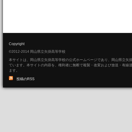
Copyright
©2012-2014 岡山県立矢掛高等学校
本サイトは、岡山県立矢掛高等学校の公式ホームページであり、岡山県立矢
ています。本サイトの内容を、権利者に無断で複製・改変および放送・有線
ます。
投稿のRSS