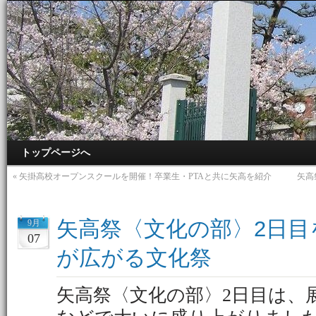
トップページへ
«
矢掛高校オープンスクールを開催！卒業生・PTAと共に矢高を紹介
矢高
矢高祭〈文化の部〉2日目
9月
07
が広がる文化祭
矢高祭〈文化の部〉2日目は、