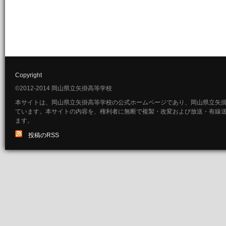
Copyright
©2012-2014 岡山県立矢掛高等学校
本サイトは、岡山県立矢掛高等学校の公式ホームページであり、岡山県立矢
ています。本サイトの内容を、権利者に無断で複製・改変および放送・有線
ます。
投稿のRSS