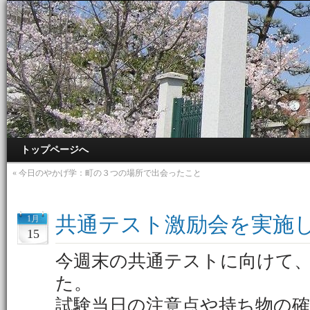
トップページへ
«
今日のやかげ学：町の３つの場所で出会ったこと
共通テスト激励会を実施
1月
15
今週末の共通テストに向けて
た。
試験当日の注意点や持ち物の