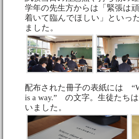
学年の先生方からは「緊張は
着いて臨んでほしい」といっ
ました。
配布された冊子の表紙には “Where ther
is a way.” の文字。生徒
いました。