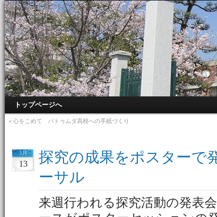
トップページへ
«
心をこめて バトゥムダ高校への手紙づくり
探究の成果をポスターで
3月
13
ーサル
来週行われる探究活動の発表会