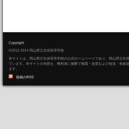
Copyright
©2012-2014 岡山県立矢掛高等学校
本サイトは、岡山県立矢掛高等学校の公式ホームページであり、岡山県立矢
ています。本サイトの内容を、権利者に無断で複製・改変および放送・有線
ます。
投稿のRSS