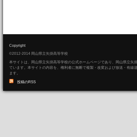
Copyright
©2012-2014 岡山県立矢掛高等学校
本サイトは、岡山県立矢掛高等学校の公式ホームページであり、岡山県立矢
ています。本サイトの内容を、権利者に無断で複製・改変および放送・有線
ます。
投稿のRSS