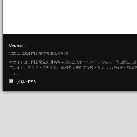
Copyright
©2012-2014 岡山県立矢掛高等学校
本サイトは、岡山県立矢掛高等学校の公式ホームページであり、岡山県立矢
ています。本サイトの内容を、権利者に無断で複製・改変および放送・有線
ます。
投稿のRSS