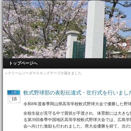
トップページへ
«
クリームソーダマスキングテープが届きました
軟式野球部の表彰伝達式・壮行式を行いまし
5月
18
令和8年度春季岡山県高等学校軟式野球大会で優勝した野
全校生徒が見守る中で賞状が手渡され、体育館には大きな拍
る第39回春季中国地区高等学校軟式野球大会では、広島
会へ向けた激励も行われました。県大会優勝を経て、次の