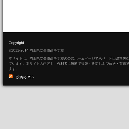
Copyright
©2012-2014 岡山県立矢掛高等学校
本サイトは、岡山県立矢掛高等学校の公式ホームページであり、岡山県立矢
ています。本サイトの内容を、権利者に無断で複製・改変および放送・有線
ます。
投稿のRSS