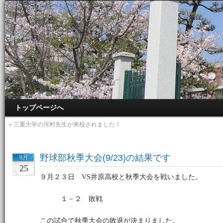
トップページへ
«
三重大学の河村先生が来校されました！
野球部秋季大会(9/23)の結果です
9月
25
９月２３日 VS井原高校と秋季大会を戦いました。
１－２ 敗戦
この試合で秋季大会の敗退が決まりました。