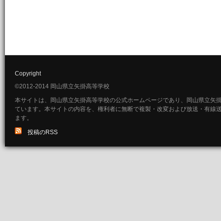
Copyright
©2012-2014 岡山県立矢掛高等学校
本サイトは、岡山県立矢掛高等学校の公式ホームページであり、岡山県立矢
ています。本サイトの内容を、権利者に無断で複製・改変および放送・有線
ます。
投稿のRSS