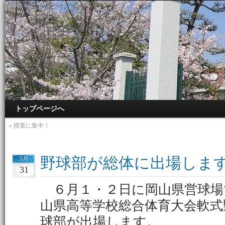
トップページへ
«
授業に集中！
野球部が総体に出場しま
5月
31
６月１・２日に岡山県営球場
山県高等学校総合体育大会軟式
球部が出場します。