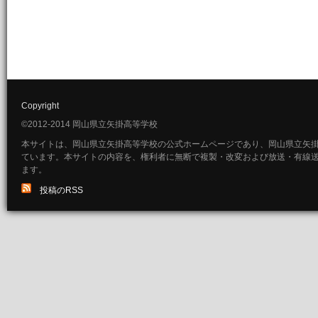
Copyright
©2012-2014 岡山県立矢掛高等学校
本サイトは、岡山県立矢掛高等学校の公式ホームページであり、岡山県立矢
ています。本サイトの内容を、権利者に無断で複製・改変および放送・有線
ます。
投稿のRSS