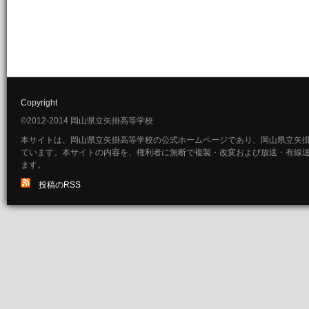
Copyright
©2012-2014 岡山県立矢掛高等学校
本サイトは、岡山県立矢掛高等学校の公式ホームページであり、岡山県立矢
ています。本サイトの内容を、権利者に無断で複製・改変および放送・有線
ます。
投稿のRSS