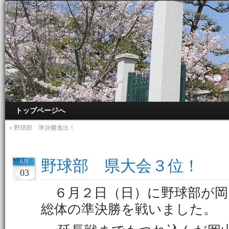
トップページへ
«
野球部 準決勝進出！
野球部 県大会３位！
6月
03
６月２日（日）に野球部が岡
総体の準決勝を戦いました。