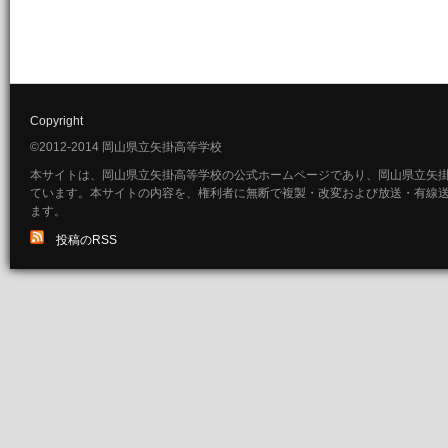
Copyright
©2012-2014 岡山県立矢掛高等学校
本サイトは、岡山県立矢掛高等学校の公式ホームページであり、岡山県立矢
ています。本サイトの内容を、権利者に無断で複製・改変および放送・有線
ます。
投稿のRSS