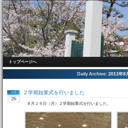
トップページへ
Daily Archive:
2013年8
２学期始業式を行いました
8月
26
８月２６日（月）２学期始業式を行いました。