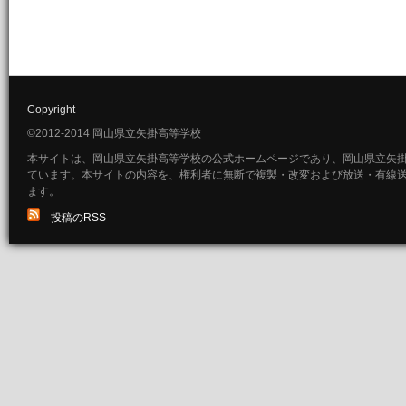
Copyright
©2012-2014 岡山県立矢掛高等学校
本サイトは、岡山県立矢掛高等学校の公式ホームページであり、岡山県立矢
ています。本サイトの内容を、権利者に無断で複製・改変および放送・有線
ます。
投稿のRSS