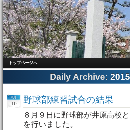
トップページへ
Daily Archive:
201
野球部練習試合の結果
8月
10
８月９日に野球部が井原高校と
を行いました。