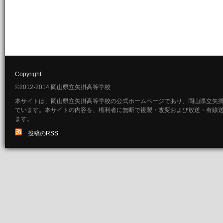
Copyright
©2012-2014 岡山県立矢掛高等学校
本サイトは、岡山県立矢掛高等学校の公式ホームページであり、岡山県立矢
ています。本サイトの内容を、権利者に無断で複製・改変および放送・有線
ます。
投稿のRSS