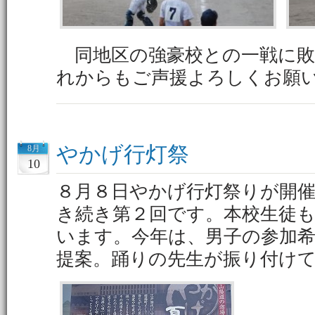
同地区の強豪校との一戦に敗
れからもご声援よろしくお願
やかげ行灯祭
8月
10
８月８日やかげ行灯祭りが開
き続き第２回です。本校生徒
います。今年は、男子の参加
提案。踊りの先生が振り付け