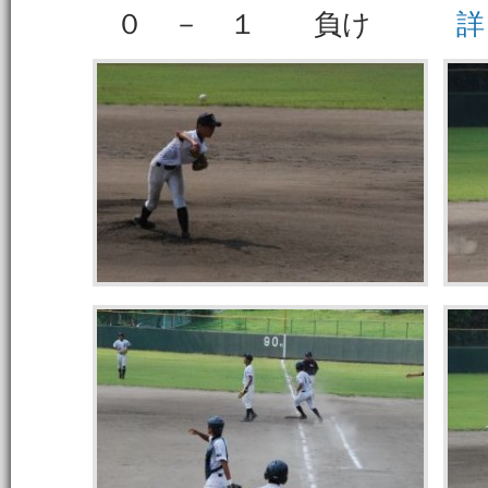
０ － １ 負け
詳