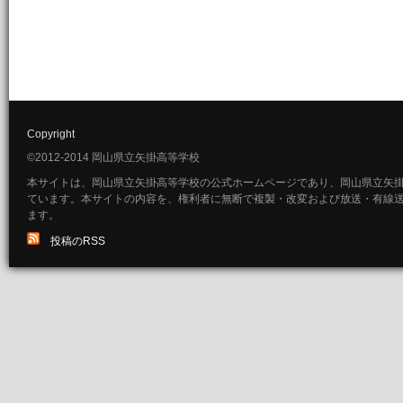
Copyright
©2012-2014 岡山県立矢掛高等学校
本サイトは、岡山県立矢掛高等学校の公式ホームページであり、岡山県立矢
ています。本サイトの内容を、権利者に無断で複製・改変および放送・有線
ます。
投稿のRSS