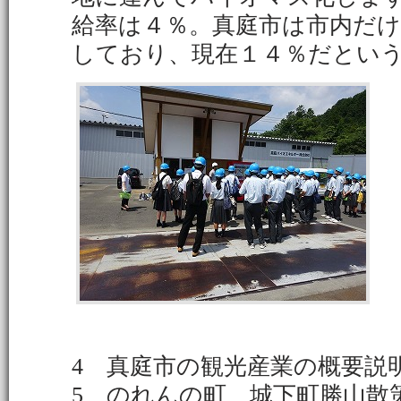
給率は４％。真庭市は市内だ
しており、現在１４％だとい
4 真庭市の観光産業の概要説
5 のれんの町 城下町勝山散