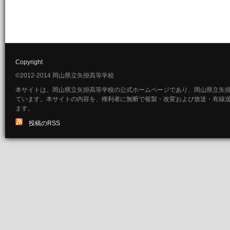
Copyright
©2012-2014 岡山県立矢掛高等学校
本サイトは、岡山県立矢掛高等学校の公式ホームページであり、岡山県立矢
ています。本サイトの内容を、権利者に無断で複製・改変および放送・有線
ます。
投稿のRSS