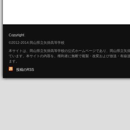
Copyright
©2012-2014 岡山県立矢掛高等学校
本サイトは、岡山県立矢掛高等学校の公式ホームページであり、岡山県立矢
ています。本サイトの内容を、権利者に無断で複製・改変および放送・有線
ます。
投稿のRSS