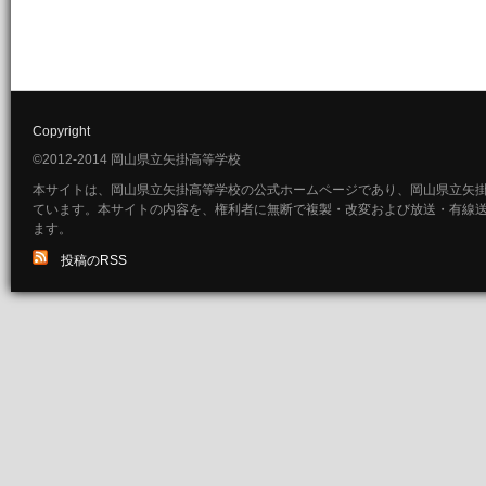
Copyright
©2012-2014 岡山県立矢掛高等学校
本サイトは、岡山県立矢掛高等学校の公式ホームページであり、岡山県立矢
ています。本サイトの内容を、権利者に無断で複製・改変および放送・有線
ます。
投稿のRSS