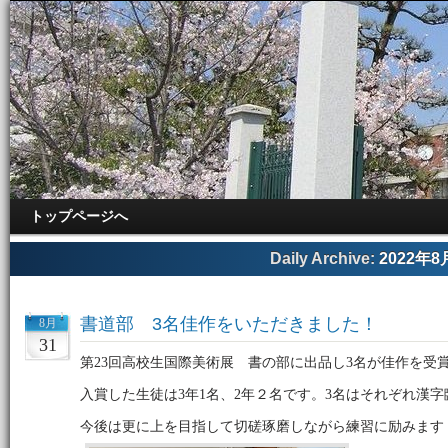
トップページへ
Daily Archive:
2022年8
書道部 3名佳作をいただきました！
8月
31
第23回高校生国際美術展 書の部に出品し3名が佳作を受
入賞した生徒は3年1名、2年２名です。3名はそれぞれ漢
今後は更に上を目指して切磋琢磨しながら練習に励みます