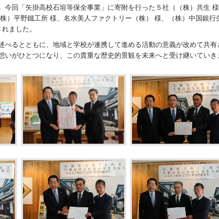
。今回「矢掛高校石垣等保全事業」に寄附を行った５社（（株）共生 
（株）平野鐵工所 様、名水美人ファクトリー（株） 様、（株）中国銀行
されました。
述べるとともに、地域と学校が連携して進める活動の意義が改めて共有
想いがひとつになり、この貴重な歴史的景観を未来へと受け継いていき