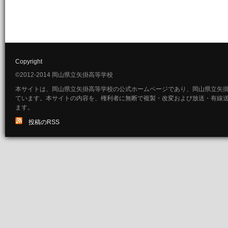
Copyright
©2012-2014 岡山県立矢掛高等学校
本サイトは、岡山県立矢掛高等学校の公式ホームページであり、岡山県立矢
ています。本サイトの内容を、権利者に無断で複製・改変および放送・有線
ます。
投稿のRSS