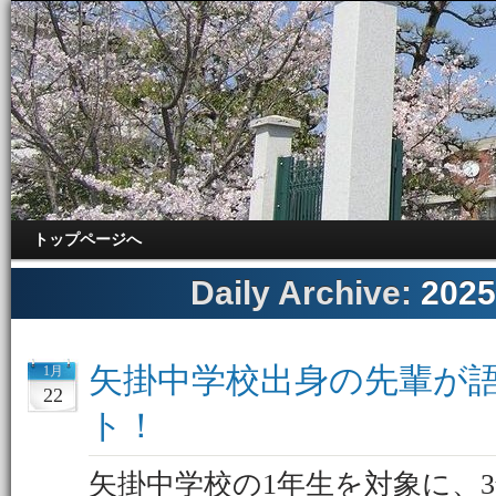
トップページへ
Daily Archive:
202
矢掛中学校出身の先輩が
1月
22
ト！
矢掛中学校の1年生を対象に、