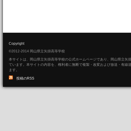
Copyright
©2012-2014 岡山県立矢掛高等学校
本サイトは、岡山県立矢掛高等学校の公式ホームページであり、岡山県立矢
ています。本サイトの内容を、権利者に無断で複製・改変および放送・有線
ます。
投稿のRSS