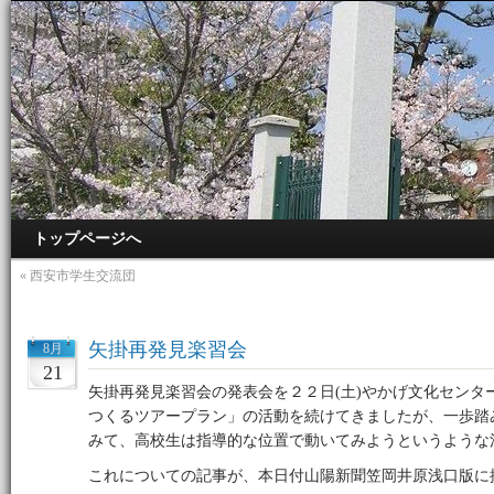
トップページへ
«
西安市学生交流団
矢掛再発見楽習会
8月
21
矢掛再発見楽習会の発表会を２２日(土)やかげ文化センタ
つくるツアープラン」の活動を続けてきましたが、一歩踏
みて、高校生は指導的な位置で動いてみようというような
これについての記事が、本日付山陽新聞笠岡井原浅口版に