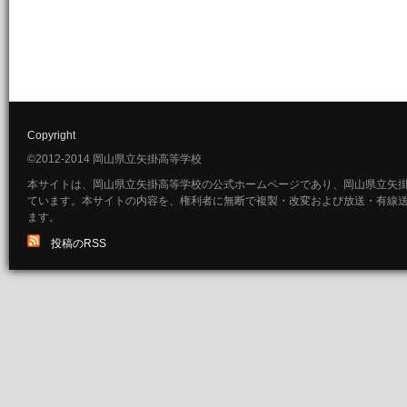
Copyright
©2012-2014 岡山県立矢掛高等学校
本サイトは、岡山県立矢掛高等学校の公式ホームページであり、岡山県立矢
ています。本サイトの内容を、権利者に無断で複製・改変および放送・有線
ます。
投稿のRSS