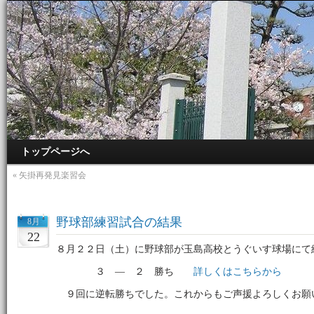
トップページへ
«
矢掛再発見楽習会
野球部練習試合の結果
8月
22
８月２２日（土）に野球部が玉島高校とうぐいす球場にて
３ ― ２ 勝ち
詳しくはこちらから
９回に逆転勝ちでした。これからもご声援よろしくお願