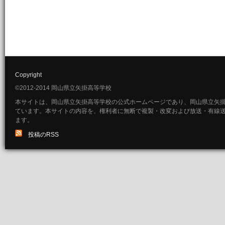
Copyright
©2012-2014 岡山県立矢掛高等学校
本サイトは、岡山県立矢掛高等学校の公式ホームページであり、岡山県立矢
ています。本サイトの内容を、権利者に無断で複製・改変および放送・有線
ます。
投稿のRSS