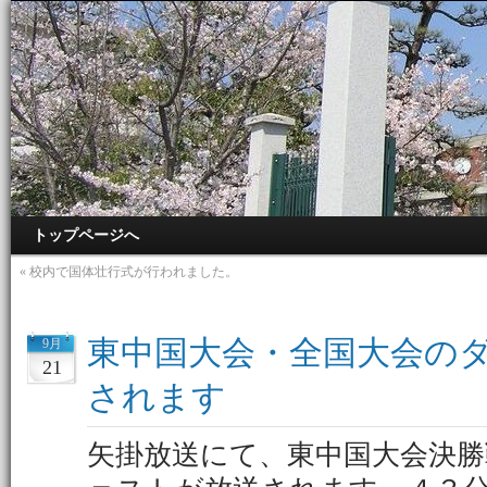
トップページへ
«
校内で国体壮行式が行われました。
東中国大会・全国大会の
9月
21
されます
矢掛放送にて、東中国大会決