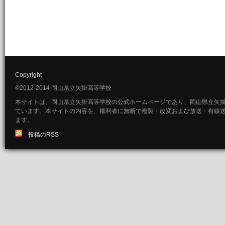
Copyright
©2012-2014 岡山県立矢掛高等学校
本サイトは、岡山県立矢掛高等学校の公式ホームページであり、岡山県立矢
ています。本サイトの内容を、権利者に無断で複製・改変および放送・有線
ます。
投稿のRSS